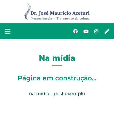
Ir
para
o
conteúdo
Facebook
Youtube
Instag
Pe
Na mídia
Página em construção...
na midia - post exemplo