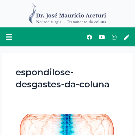
Ir
para
o
conteúdo
Facebook
Youtube
Instag
Pe
espondilose-
desgastes-da-coluna
Espondilose